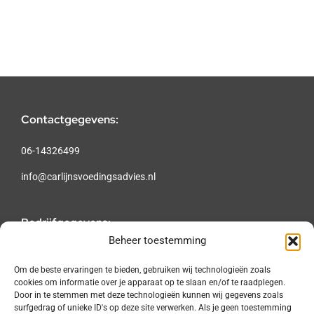
Contactgegevens:
06-14326499
info@carlijnsvoedingsadvies.nl
Bedrijfgegevens:
Beheer toestemming
KvKnr.: 58175350
BTW nr.: 194593393B01
Om de beste ervaringen te bieden, gebruiken wij technologieën zoals
cookies om informatie over je apparaat op te slaan en/of te raadplegen.
AGB-code: 24-051797
Door in te stemmen met deze technologieën kunnen wij gegevens zoals
surfgedrag of unieke ID's op deze site verwerken. Als je geen toestemming