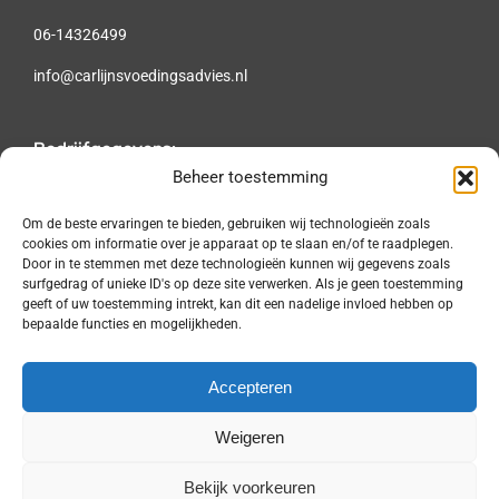
06-14326499
info@carlijnsvoedingsadvies.nl
Bedrijfgegevens:
Beheer toestemming
KvKnr.: 58175350
BTW nr.: 194593393B01
Om de beste ervaringen te bieden, gebruiken wij technologieën zoals
cookies om informatie over je apparaat op te slaan en/of te raadplegen.
AGB-code: 24-051797
Door in te stemmen met deze technologieën kunnen wij gegevens zoals
surfgedrag of unieke ID's op deze site verwerken. Als je geen toestemming
geeft of uw toestemming intrekt, kan dit een nadelige invloed hebben op
Locatie:
bepaalde functies en mogelijkheden.
Zuidlaren:
Accepteren
Ekkelkamp 1
9471 AC Zuidlaren
Weigeren
Bekijk voorkeuren